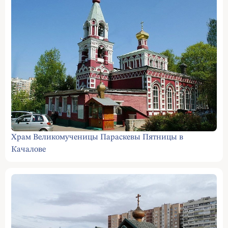
Храм Великомученицы Параскевы Пятницы в
Качалове