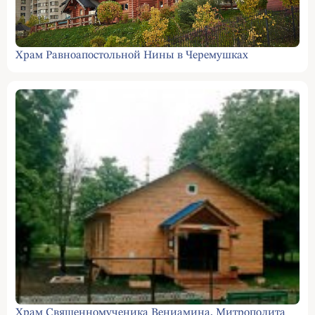
Храм Равноапостольной Нины в Черемушках
Храм Священномученика Вениамина, Митрополита