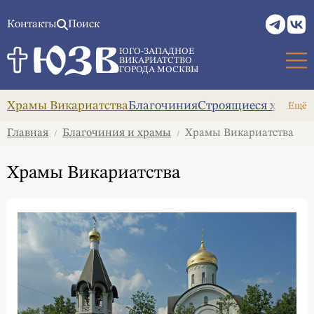
Контакты
Поиск
ЮГО-ЗАПАДНОЕ
ВИКАРИАТСТВО
ГОРОДА МОСКВЫ
Храмы Викариатства
Благочиния
Строящиеся храмы
Ещё
Главная
Благочиния и храмы
Храмы Викариатства
/
/
Храмы Викариатства