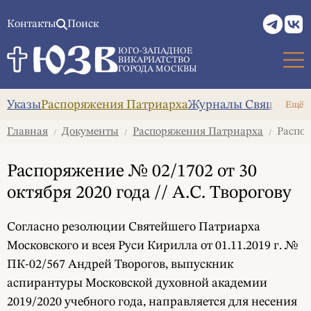
Контакты
Поиск
ЮГО-ЗАПАДНОЕ
ВИКАРИАТСТВО
ГОРОДА МОСКВЫ
Указы
Распоряжения Патриарха
Журналы Священног
Ещё
Главная
Документы
Распоряжения Патриарха
Распоря
/
/
/
Распоряжение № 02/1702 от 30
октября 2020 года // А.С. Творогову
Согласно резолюции Святейшего Патриарха
Московского и всея Руси Кирилла от 01.11.2019 г. №
ПК-02/567 Андрей Творогов, выпускник
аспирантуры Московской духовной академии
2019/2020 учебного года, направляется для несения