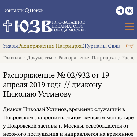
Контакты
Поиск
ЮГО-ЗАПАДНОЕ
ВИКАРИАТСТВО
ГОРОДА МОСКВЫ
Указы
Распоряжения Патриарха
Журналы Священног
Ещё
Главная
Документы
Распоряжения Патриарха
Распор
/
/
/
Распоряжение № 02/932 от 19
апреля 2019 года // диакону
Николаю Устинову
Диакон Николай Устинов, временно служащий в
Покровском ставропигиальном женском монастыре
у Покровской заставы г. Москвы, освобождается от
несомого послушания и направляется на временное