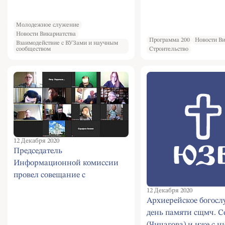
Молодежное служение
Новости Викариатства
Программа 200
Новости Ви
Взаимодействие с ВУЗами и научным
сообществом
Строительство
12 Декабря 2020
Председатель
Информационной комиссии
провел совещание с
ответственными за
12 Декабря 2020
информационную работу в
Архиерейское богосл
викариатствах
день памяти сщмч. 