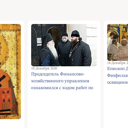
18 Декабря 2
18 Декабря 2020
Епископ 
Председатель Финансово-
Феофилак
хозяйственного управления
освящени
ознакомился с ходом работ по
Божией М
реставрации храмов
Захарьин
Андреевского монастыря и
Крутицкого подворья г.
Москвы