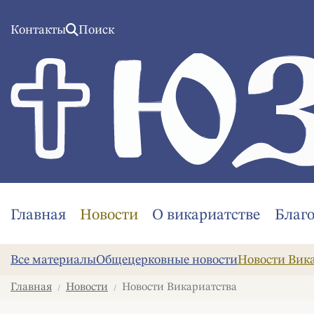
Контакты
Поиск
Главная
Новости
О викариатстве
Благ
Все материалы
Общецерковные новости
Новости Вик
Главная
Новости
Новости Викариатства
/
/