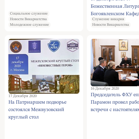
Божественная Литург
Богоявленском Кафе
Социальное служение
Новости Викариатства
Служение викария
Соборе в Елохове.
Молодежное служение
Новости Викариатства
16 Декабря 2020
Председатель ФХУ еп
17 Декабря 2020
Парамон провел раб
На Патриаршем подворье
встречи с настоятел
состоялся Межвузовский
московских храмов
круглый стол
«НЕИЗВЕСТНЫЕ ГЕРОИ»