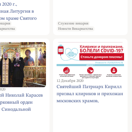
 2020 г.,
нная Литургия в
ом храме Святого
икария
Служение викария
 Андрея Стратилата
ариатства
Новости Викариатства
кого
гиального мужского
я
12 Декабря 2020
Святейший Патриарх Кирилл
020
призвал клириков и прихожан
ей Николай Карасев
московских храмов,
ерковный орден
переболевших COVID-19, стать
у Синодальной
донорами плазмы крови
ки Московского
ата