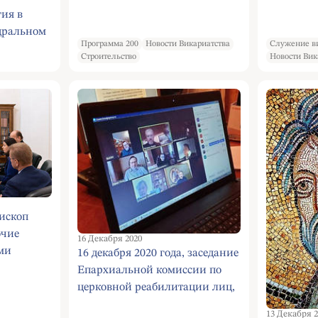
ия в
дральном
Программа 200
Новости Викариатства
Служение в
Строительство
Новости Вик
ископ
очие
16 Декабря 2020
ями
16 декабря 2020 года, заседание
Епархиальной комиссии по
церковной реабилитации лиц,
отпавших от Православия.
13 Декабря 2