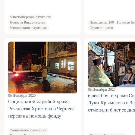
Миссионерское служение
Новости Викариатства
Программа 200
Новости Ви
Молодежное служение
Строительство
06 Декабря 2020
6 декабря, в храме С
06 Декабря 2020
Социальной службой храма
Луки Крымского в З
Рождества Христова в Черневе
отметили 6 лет со дня
передана помощь фонду
освящения
«Покров»
Социальное служение