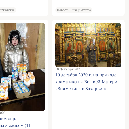
ариатства
Новости Викариатства
10 Декабря 2020
10 декабря 2020 г. на приходе
храма иконы Божией Матери
«Знамение» в Захарьине
состоялся престольный
праздник
020
 помощь
ным семьям (11