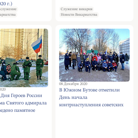
20 г.)
 служение
Служение викария
ариатства
Новости Викариатства
08 Декабря 2020
020
В Южном Бутове отметили
Дня Героев России
День начала
ма Святого адмирала
контрнаступления советских
едено памятное
войск под Москвой и День
тие
Героев России