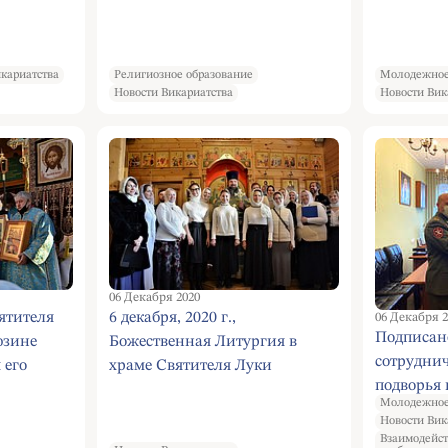
Александру Невскому
кариатства
Религиозное образование
Молодежное
Новости Викариатства
Новости Вик
06 Декабря 2020
вятителя
6 декабря, 2020 г.,
06 Декабря 2
Подписан
юзине
Божественная Литургия в
сотрудни
 его
храме Святителя Луки
подворья 
архиепископа
Молодежное
Симферопольского и
Новости Вик
Крымского в Зюзине
Взаимодейст