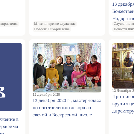
13 декабря
Божестве
Надвратн
кариатства
Миссионерское служение
Служение в
мученика
Новости Викариатства
Новости Вик
Андреевс
ставропи
монастыр
12 Декабря 2
12 Декабря 2020
Протоиер
12 декабря 2020 г., мастер-класс
вручил ц
по изготовлению декора со
директор
свечой в Воскресной школе
библиоте
ужение в
храма Священномученика
Патриарх
Серафима
Ермогена в Зюзине