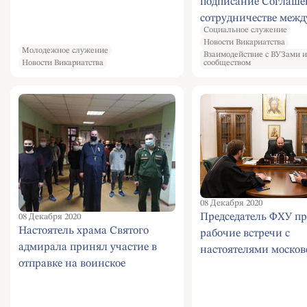
подписание Соглаше
сотрудничестве межд
Социальное служение
Патриаршим подвор
Новости Викариатства
Советом ветеранов р
Молодежное служение
Взаимодействие с ВУЗами 
Новости Викариатства
сообществом
Южное Бутово
08 Декабря 2020
Председатель ФХУ пр
08 Декабря 2020
Настоятель храма Святого
рабочие встречи с
адмирала принял участие в
настоятелями москов
отправке на воинское
храмов
служение группы новобранцев