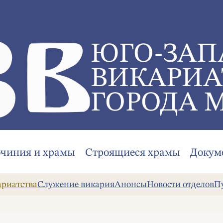
ЮГО-ЗАП
ВИКАРИА
ГОРОДА 
очиния и храмы
Строящиеся храмы
Докум
ариатства
Служение викария
Анонсы
Новости отделов
П