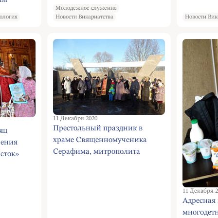
им
Молодежное служение
ология
Новости Викариатства
Новости Вик
11 Декабря 2020
Престольный праздник в
яц
храме Священномученика
чения
Серафима, митрополита
сток»
Петроградского в Южном
еника
Бутове. Панихида на
Бутовском полигоне.(11
11 Декабря 2
декабря 2020 г)
Адресная
многодет