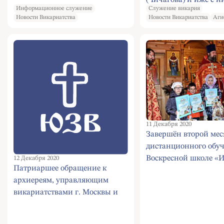
(Чичагова) и иже с н
Информационное служение
Служение викария
пострадавших
Новости Викариатства
Новости Викариатства
Аги
11 Декабря 2020
Завершён второй мес
дистанционного обу
Воскресной школе «И
12 Декабря 2020
Патриаршее обращение к
храма Священномуч
архиереям, управляющим
Ермогена в Зюзине
викариатствами г. Москвы и
ставропигиальными
монастырями