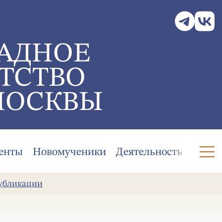
АДНОЕ
ТСТВО
МОСКВЫ
енты
Новомученики
Деятельность
убликации