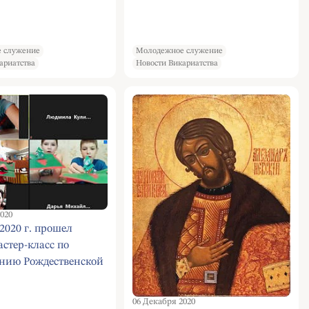
 служение
Молодежное служение
ариатства
Новости Викариатства
020
 2020 г. прошел
стер-класс по
ению Рождественской
в формате 3D
06 Декабря 2020