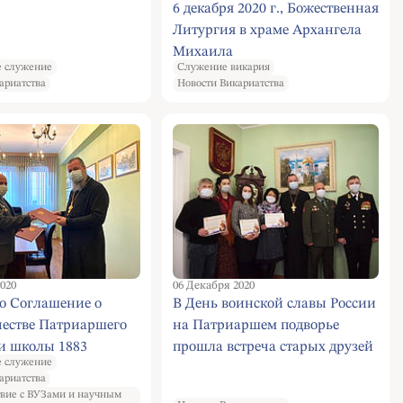
6 декабря 2020 г., Божественная
Литургия в храме Архангела
Михаила
 служение
Служение викария
ариатства
Новости Викариатства
020
06 Декабря 2020
о Соглашение о
В День воинской славы России
честве Патриаршего
на Патриаршем подворье
и школы 1883
прошла встреча старых друзей
 служение
ариатства
вие с ВУЗами и научным