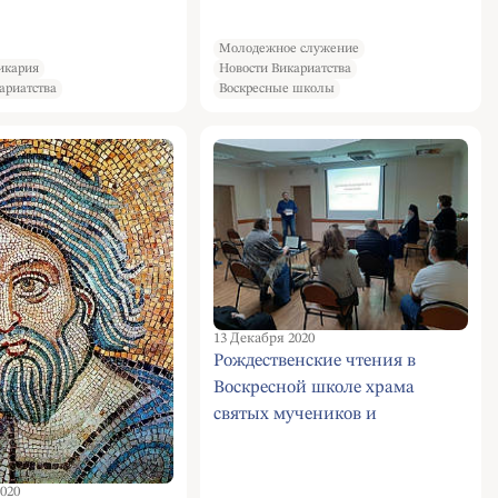
Молодежное служение
икария
Новости Викариатства
ариатства
Воскресные школы
13 Декабря 2020
Рождественские чтения в
Воскресной школе храма
святых мучеников и
страстотерпцев Бориса и Глеба
в Зюзине
020