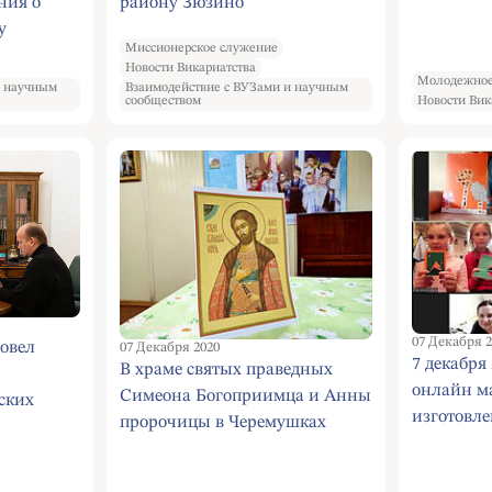
ния о
району Зюзино
у
Миссионерское служение
ьем и
Новости Викариатства
айона
Молодежное
и научным
Взаимодействие с ВУЗами и научным
сообществом
Новости Вик
07 Декабря 2
овел
07 Декабря 2020
7 декабря
В храме святых праведных
онлайн ма
Симеона Богоприимца и Анны
ских
изготовл
пророчицы в Черемушках
открытки 
состоялась лекция,
посвященная святому