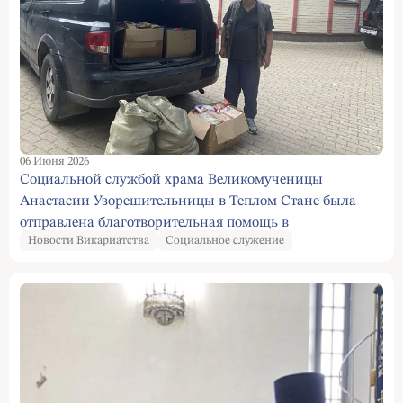
06 Июня 2026
Социальной службой храма Великомученицы
Анастасии Узорешительницы в Теплом Стане была
отправлена благотворительная помощь в
Новости Викариатства
Социальное служение
Межрегиональную общественную организацию
социальной адаптации