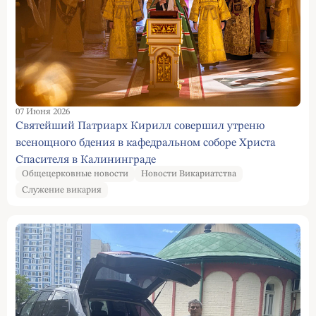
07 Июня 2026
Святейший Патриарх Кирилл совершил утреню
всенощного бдения в кафедральном соборе Христа
Спасителя в Калининграде
Общецерковные новости
Новости Викариатства
Служение викария