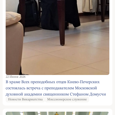
22 Июня 2026
В храме Всех преподобных отцев Киево-Печерских
состоялась встреча с преподавателем Московской
духовной академии священником Стефаном Домусчи
Новости Викариатства
Миссионерское служение
на тему «Что такое стыд и всегда ли хорошо
стыдиться?»