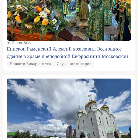
02 Июня 2026
Епископ Раменский Алексий возглавил Всенощное
бдение в храме преподобной Евфросинии Московской
Новости Викариатства
Служение викария