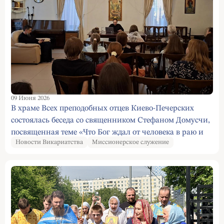
09 Июня 2026
В храме Всех преподобных отцев Киево-Печерских
состоялась беседа со священником Стефаном Домусчи,
посвященная теме «Что Бог ждал от человека в раю и
Новости Викариатства
Миссионерское служение
что пошло не так».