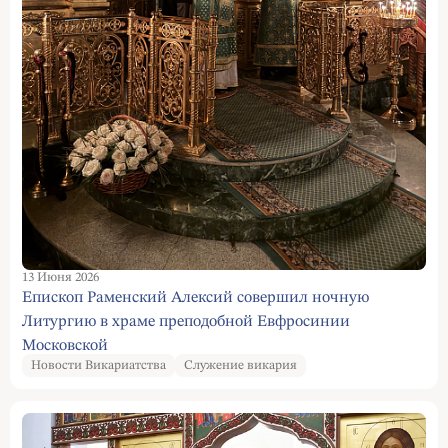
13 Июня 2026
Епископ Раменский Алексий совершил ночную
Литургию в храме преподобной Евфросинии
Московской
Новости Викариатства
Служение викария