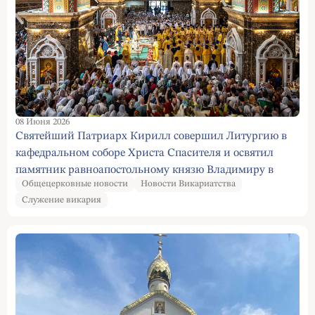
08 Июня 2026
Святейший Патриарх Кирилл совершил Литургию в
кафедральном соборе Христа Спасителя и освятил
памятник равноапостольному князю Владимиру в
Общецерковные новости
Новости Викариатства
Калининграде
Служение викария