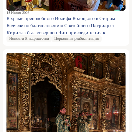
15 Июня 2026
В храме преподобного Иосифа Волоцкого в Старом
Беляеве по благословению Святейшего Патриарха
Кирилла был совершен Чин присоединения к
Новости Викариатства
Церковная реабилитация
Православию.