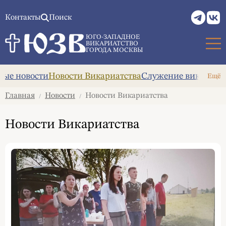
Контакты
Поиск
ЮГО-ЗАПАДНОЕ
ВИКАРИАТСТВО
ГОРОДА МОСКВЫ
ые новости
Новости Викариатства
Служение викария
А
Ещё
Главная
Новости
Новости Викариатства
/
/
Новости Викариатства