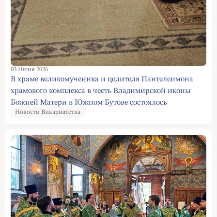
03 Июня 2026
В храме великомученика и целителя Пантелеимона
храмового комплекса в честь Владимирской иконы
Божией Матери в Южном Бутове состоялось
Новости Викариатства
праздничное богослужение в честь престольного
праздника и юбилея храма.