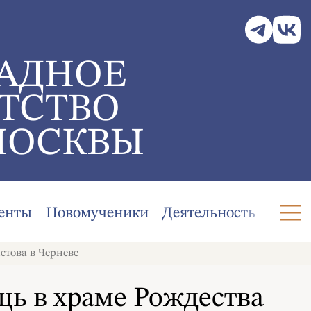
АДНОЕ
ТСТВО
МОСКВЫ
енты
Новомученики
Деятельность
стова в Черневе
ь в храме Рождества