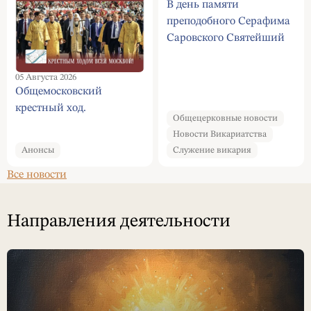
В день памяти
преподобного Серафима
Саровского Святейший
Патриарх Кирилл
совершил Литургию в
05 Августа 2026
Серафимо-Дивеевском
Общемосковский
монастыре
крестный ход.
Общецерковные новости
Новости Викариатства
Анонсы
Служение викария
Все новости
Направления деятельности