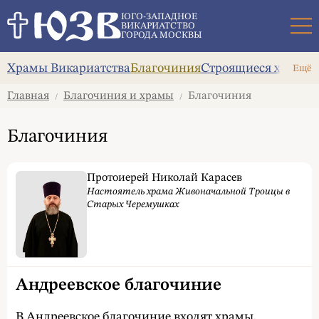
Поиск
ЮГО-ЗАПАДНОЕ
ВИКАРИАТСТВО
ГОРОДА МОСКВЫ
Храмы Викариатства
Благочиния
Строящиеся храмы
Ещё
Главная
Благочиния и храмы
Благочиния
/
/
Благочиния
Протоиерей Николай Карасев
Настоятель храма Живоначальной Троицы в
Старых Черемушках
Андреевское благочиние
В Андреевское благочиние входят храмы,