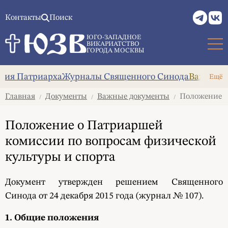
Контакты
Поиск
ЮГО-ЗАПАДНОЕ
ВИКАРИАТСТВО
ГОРОДА МОСКВЫ
ния Патриарха
Журналы Священного Синода
Важные 
Ещё
Главная
Документы
Важные документы
Положение о 
/
/
/
Положение о Патриаршей
комиссии по вопросам физической
культуры и спорта
Документ утвержден решением Священного
Синода от 24 декабря 2015 года (журнал № 107).
1. Общие положения