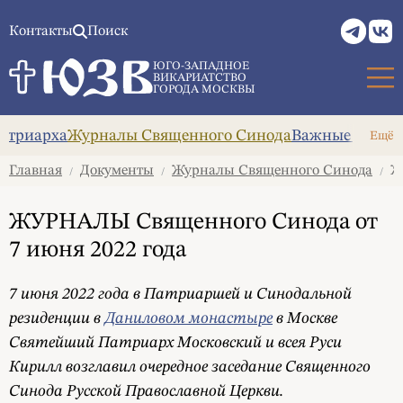
Контакты
Поиск
ЮГО-ЗАПАДНОЕ
ВИКАРИАТСТВО
ГОРОДА МОСКВЫ
атриарха
Журналы Священного Синода
Важные докум
Ещё
Главная
Документы
Журналы Священного Синода
ЖУ
/
/
/
ЖУРНАЛЫ Священного Синода от
7 июня 2022 года
7 июня 2022 года в Патриаршей и Синодальной
резиденции в
Даниловом монастыре
в Москве
Святейший Патриарх Московский и всея Руси
Кирилл возглавил очередное заседание Священного
Синода Русской Православной Церкви.