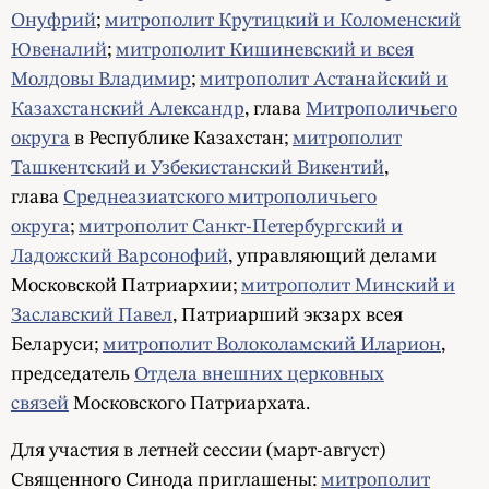
Онуфрий
;
митрополит Крутицкий и Коломенский
Ювеналий
;
митрополит Кишиневский и всея
Молдовы Владимир
;
митрополит Астанайский и
Казахстанский Александр
, глава
Митрополичьего
округа
в Республике Казахстан;
митрополит
Ташкентский и Узбекистанский Викентий
,
глава
Среднеазиатского митрополичьего
округа
;
митрополит Санкт-Петербургский и
Ладожский Варсонофий
, управляющий делами
Московской Патриархии;
митрополит Минский и
Заславский Павел
, Патриарший экзарх всея
Беларуси;
митрополит Волоколамский Иларион
,
председатель
Отдела внешних церковных
связей
Московского Патриархата.
Для участия в летней сессии (март-август)
Священного Синода приглашены:
митрополит