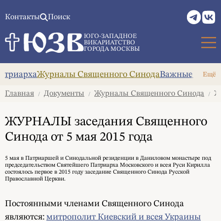
Контакты
Поиск
ЮГО-ЗАПАДНОЕ
ВИКАРИАТСТВО
ГОРОДА МОСКВЫ
атриарха
Журналы Священного Синода
Важные докум
Ещё
Главная
Документы
Журналы Священного Синода
ЖУ
/
/
/
ЖУРНАЛЫ заседания Священного
Синода от 5 мая 2015 года
5 мая в Патриаршей и Синодальной резиденции в Даниловом монастыре под
председательством Святейшего Патриарха Московского и всея Руси Кирилла
состоялось первое в 2015 году заседание Священного Синода Русской
Православной Церкви.
Постоянными членами Священного Синода
являются:
митрополит Киевский и всея Украины