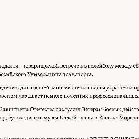
одости - товарищеской встрече по волейболу между 
ссийского Университета транспорта.
ведению для госттей, многие стены школы украшены
 костюм украшает немало почетных профессиональных
 Защитника Отечества заслужил Ветеран боевых дейст
ор, Руководитель музея боевой славы и Военно-Морск