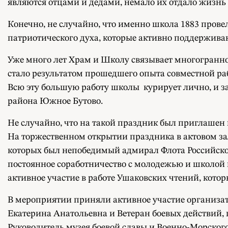
являются отцами и дедами, немало их отдало жизнь за
Конечно, не случайно, что именно школа 1883 пров
патриотического духа, которые активно поддерживаю
Уже много лет Храм и Школу связывает многогранно
стало результатом прошедшего опыта совместной р
Всю эту большую работу школы курирует лично, и за
района Южное Бутово.
Не случайно, что на такой праздник был приглашен
На торжественном открытии праздника в актовом за
которых был непобедимый адмирал Флота Российско
постоянное соработничество с молодежью и школой 
активное участие в работе Ушаковских чтений, кото
В мероприятии приняли активное участие организа
Екатерина Анатольевна и Ветеран боевых действий,
Руководитель музея боевой славы и Военно-Морског