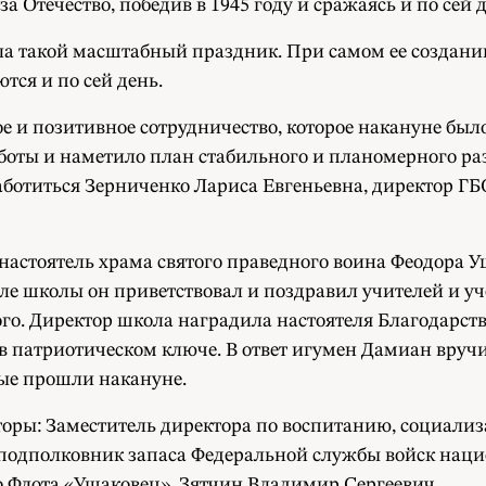
 Отечество, победив в 1945 году и сражаясь и по сей д
ела такой масштабный праздник. При самом ее создан
тся и по сей день.
е и позитивное сотрудничество, которое накануне был
аботы и наметило план стабильного и планомерного р
ботиться Зерниченко Лариса Евгеньевна, директор ГБОУ
 настоятель храма святого праведного воина Феодора 
ле школы он приветствовал и поздравил учителей и у
го. Директор школа наградила настоятеля Благодарст
в патриотическом ключе. В ответ игумен Дамиан вручи
рые прошли накануне.
торы: Заместитель директора по воспитанию, социали
 подполковник запаса Федеральной службы войск наци
о Флота «Ушаковец», Зятчин Владимир Сергеевич.