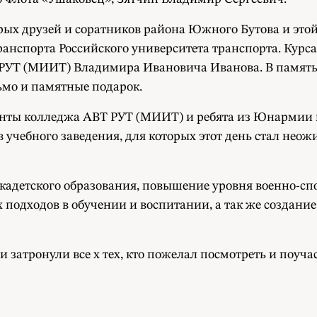
рых друзей и соратников района Южного Бутова и эт
анспорта Российского университета транспорта. Курс
РУТ (МИИТ) Владимира Ивановича Иванова. В память о
ьмо и памятные подарок.
санты колледжа АВТ РУТ (МИИТ) и ребята из Юнармии 
 учебного заведения, для которых этот день стал н
адетского образования, повышение уровня военно-спо
 подходов в обучении и воспитании, а так же создани
 затронули все х тех, кто пожелал посмотреть и поуча