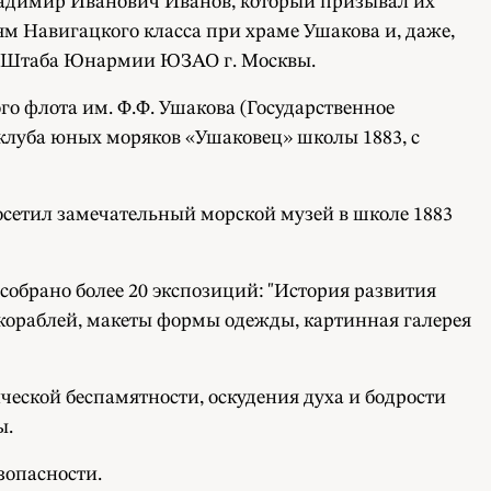
ладимир Иванович Иванов, который призывал их
м Навигацкого класса при храме Ушакова и, даже,
ен Штаба Юнармии ЮЗАО г. Москвы.
о флота им. Ф.Ф. Ушакова (Государственное
клуба юных моряков «Ушаковец» школы 1883, с
осетил замечательный морской музей в школе 1883
собрано более 20 экспозиций: "История развития
в кораблей, макеты формы одежды, картинная галерея
ческой беспамятности, оскудения духа и бодрости
ы.
зопасности.