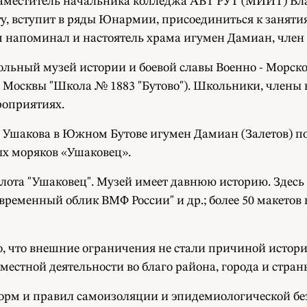
 заместитель начальника колледжа АВТ РУТ (МИИТ) В
, вступит в ряды Юнармии, присоединиться к занятия
ом напоминал и настоятель храма игумен Дамиан, чл
льный музей истории и боевой славы Военно - Морског
 Москвы "Школа № 1883 "Бутово"). Школьники, члены 
роприятиях.
а Ушакова в Южном Бутове игумен Дамиан (Залетов) п
ых моряков «Ушаковец».
флота "Ушаковец". Музей имеет давнюю историю. Здесь 
Современный облик ВМФ России" и др.; более 50 макето
, что внешние ограничения не стали причиной истори
местной деятельности во благо района, города и стран
орм и правил самоизоляции и эпидемиологической бе