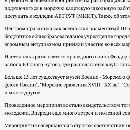
К ребятам во время мероприятия на раз обращался
подключиться в морскую кадетскую школьную работу
поступать в колледж АВТ РУТ (МИИТ). Также об эт
Центром праздника как всегда стал знаменитый Шко
бюджетное общеобразовательное учреждение города
огромным энтузиазмом приняли участие во всех ме
Настоятель храма святого праведного воина Феодор
района Южного Бутова, где располагается клуба юн
Больше 15 лет существует музей Военно - Морского 
флота России", "Морские сражения XVIII - XX вв", "
и много другое.
Проведенное мероприятие стало свидетельством того
молодежи. Впереди еще много встреч и полезной сов
Мероприятия совершаются в строгом соответствии н