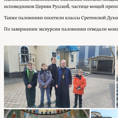
исповедников Церкви Русской̆, частице мощей преп
Также паломники посетили классы Сретенской Духов
По завершении экскурсии паломники отведали монас