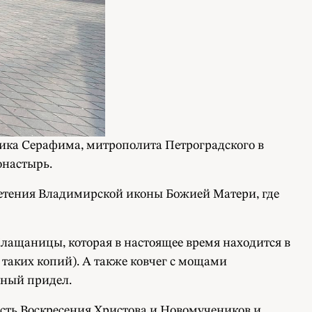
ика Серафима, митрополита Петроградского в
онастырь.
етения Владимирской иконы Божией Матери, где
Плащаницы, которая в настоящее время находится в
таких копий). А также ковчег с мощами
рный придел.
ть Воскресения Христова и Новомучеников и