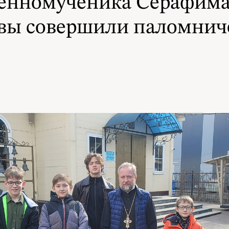
енномученика Серафима
квы совершили паломнич