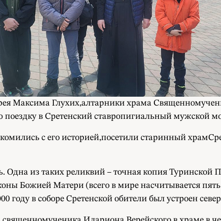
иерея Максима Глухих,алтарники храма Священномучен
 поездку в Сретенский ставропигиальный мужской м
комились с его историей,посетили старинный храмСр
. Одна из таких реликвий – точная копия Туринской 
ны Божией Матери (всего в мире насчитывается пять 
00 году в соборе Сретенской обители был устроен севе
вященномученика Илариона Верейского в храме в чес