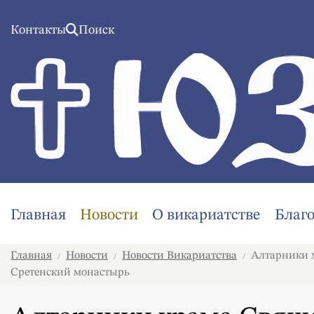
Контакты
Поиск
Главная
Новости
О викариатстве
Благ
Главная
Новости
Новости Викариатства
Алтарники х
/
/
/
Сретенский монастырь