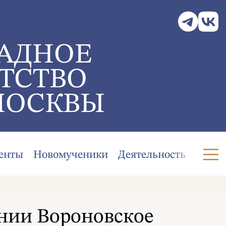
АДНОЕ
ТСТВО
МОСКВЫ
енты
Новомученики
Деятельность
нии Вороновское