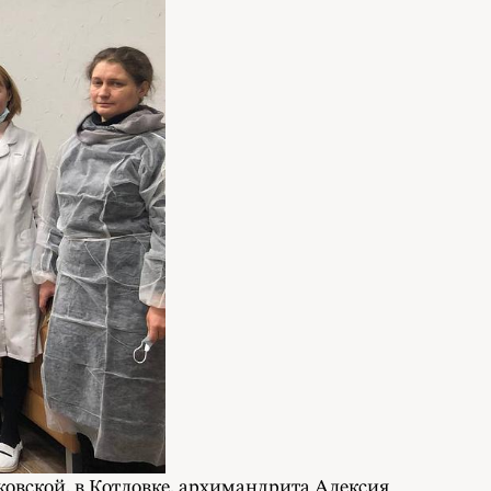
овской, в Котловке, архимандрита Алексия