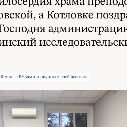
милосердия храма препо
вской, а Котловке позд
 Господня администраци
нский исследовательски
йствие с ВУЗами и научным сообществом