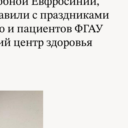
добной Евфросинии,
равили с праздниками
ю и пациентов ФГАУ
й центр здоровья