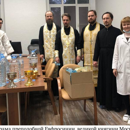
 храма преподобной Евфросинии, великой княгини Моск