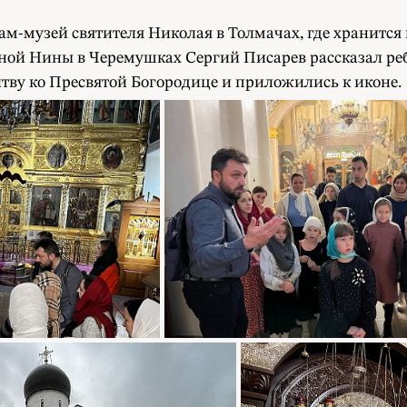
м-музей святителя Николая в Толмачах, где хранится
ьной Нины в Черемушках Сергий Писарев рассказал р
итву ко Пресвятой Богородице и приложились к иконе.