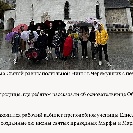
ма Святой равноапостольной Нины в Черемушках с пед
ородицы, где ребятам рассказали об основательнице О
ходился рабочий кабинет преподобномученицы Елисаве
 созданные ею иконы святых праведных Марфы и Мари
.