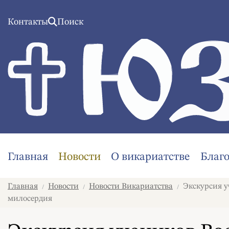
Контакты
Поиск
Главная
Новости
О викариатстве
Благ
Главная
Новости
Новости Викариатства
Экскурсия у
/
/
/
милосердия