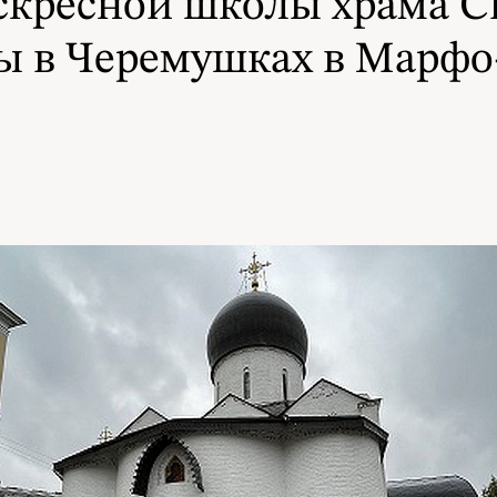
скресной школы храма С
ы в Черемушках в Марф