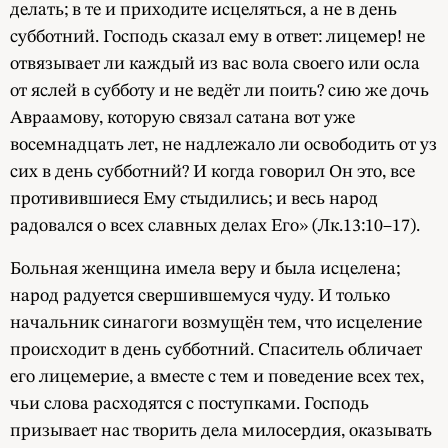
делать; в те и приходите исцеляться, а не в день
субботний. Господь сказал ему в ответ: лицемер! не
отвязывает ли каждый из вас вола своего или осла
от яслей в субботу и не ведёт ли поить? сию же дочь
Авраамову, которую связал сатана вот уже
восемнадцать лет, не надлежало ли освободить от уз
сих в день субботний? И когда говорил Он это, все
противившиеся Ему стыдились; и весь народ
радовался о всех славных делах Его» (Лк.13:10–17).
Больная женщина имела веру и была исцелена;
народ радуется свершившемуся чуду. И только
начальник синагоги возмущён тем, что исцеление
происходит в день субботний. Спаситель обличает
его лицемерие, а вместе с тем и поведение всех тех,
чьи слова расходятся с поступками. Господь
призывает нас творить дела милосердия, оказывать