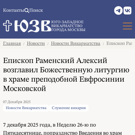
Контакты
Поиск
ЮГО-ЗАПАДНОЕ
ВИКАРИАТСТВО
ГОРОДА МОСКВЫ
Главная
Новости
Новости Викариатства
Епископ Рам
/
/
/
Епископ Раменский Алексий
возглавил Божественную литургию
в храме преподобной Евфросинии
Московской
07 Декабря 2025
Новости Викариатства
Служение викария
7 декабря 2025 года, в Неделю 26-ю по
Пятидесятнице, попразднство Введения во храм