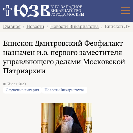
Поиск
ЮГО-ЗАПАДНОЕ
ВИКАРИАТСТВО
ГОРОДА МОСКВЫ
Главная
Новости
Новости Викариатства
Епископ Дмит
/
/
/
Епископ Дмитровский Феофилакт
назначен и.о. первого заместителя
управляющего делами Московской
Патриархии
01 Июля 2020
Служение викария
Новости Викариатства