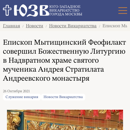
Поиск
ЮГО-ЗАПАДНОЕ
ВИКАРИАТСТВО
ГОРОДА МОСКВЫ
Главная
Новости
Новости Викариатства
Епископ Мыт
/
/
/
Епископ Мытищинский Феофилакт
совершил Божественную Литургию
в Надвратном храме святого
мученика Андрея Стратилата
Андреевского монастыря
26 Октября 2021
Служение викария
Новости Викариатства