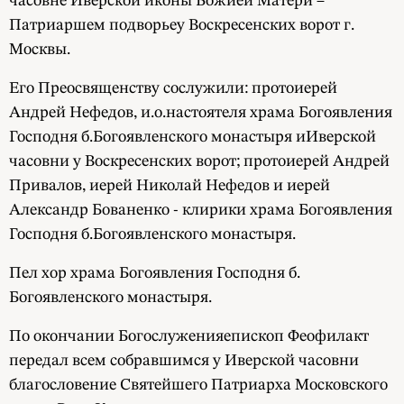
часовне Иверской иконы Божией Матери –
Патриаршем подворьеу Воскресенских ворот г.
Москвы.
Его Преосвященству сослужили: протоиерей
Андрей Нефедов, и.о.настоятеля храма Богоявления
Господня б.Богоявленского монастыря иИверской
часовни у Воскресенских ворот; протоиерей Андрей
Привалов, иерей Николай Нефедов и иерей
Александр Бованенко - клирики храма Богоявления
Господня б.Богоявленского монастыря.
Пел хор храма Богоявления Господня б.
Богоявленского монастыря.
По окончании Богослуженияепископ Феофилакт
передал всем собравшимся у Иверской часовни
благословение Святейшего Патриарха Московского