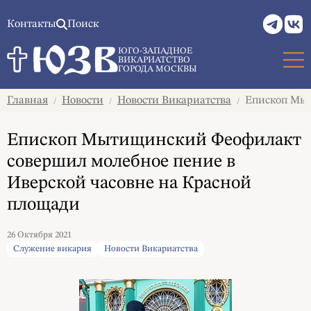
Контакты
Поиск
ЮГО-ЗАПАДНОЕ
ВИКАРИАТСТВО
ГОРОДА МОСКВЫ
Главная
Новости
Новости Викариатства
Епископ Мыт
/
/
/
Епископ Мытищинский Феофилакт
совершил молебное пение в
Иверской часовне на Красной
площади
26 Октября 2021
Служение викария
Новости Викариатства