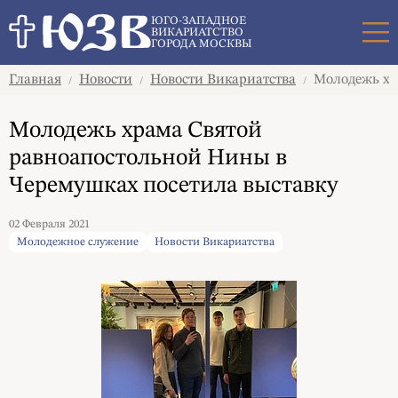
Поиск
ЮГО-ЗАПАДНОЕ
ВИКАРИАТСТВО
ГОРОДА МОСКВЫ
Главная
Новости
Новости Викариатства
Молодежь хр
/
/
/
Молодежь храма Святой
равноапостольной Нины в
Черемушках посетила выставку
02 Февраля 2021
Молодежное служение
Новости Викариатства