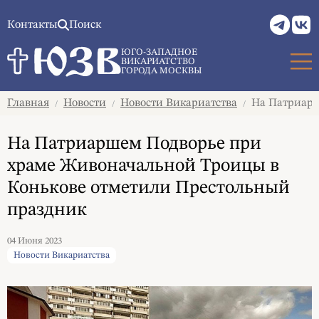
Контакты
Поиск
ЮГО-ЗАПАДНОЕ
ВИКАРИАТСТВО
ГОРОДА МОСКВЫ
Главная
Новости
Новости Викариатства
На Патриарш
/
/
/
На Патриаршем Подворье при
храме Живоначальной Троицы в
Конькове отметили Престольный
праздник
04 Июня 2023
Новости Викариатства