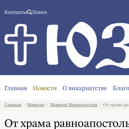
Контакты
Поиск
Главная
Новости
О викариатстве
Благ
Главная
Новости
Новости Викариатства
От храма ра
/
/
/
От храма равноапостол