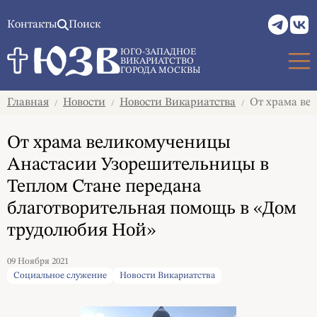
Контакты
Поиск
ЮГО-ЗАПАДНОЕ
ВИКАРИАТСТВО
ГОРОДА МОСКВЫ
Главная
Новости
Новости Викариатства
От храма ве
/
/
/
От храма великомученицы
Анастасии Узорешительницы в
Теплом Стане передана
благотворительная помощь в «Дом
трудолюбия Ной»
09 Ноября 2021
Социальное служение
Новости Викариатства