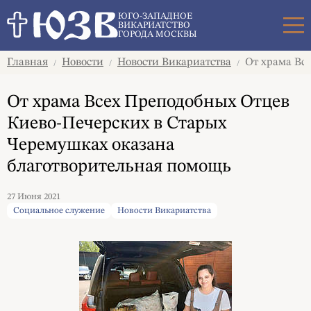
Поиск
ЮГО-ЗАПАДНОЕ
ВИКАРИАТСТВО
ГОРОДА МОСКВЫ
Главная
Новости
Новости Викариатства
От храма Все
/
/
/
От храма Всех Преподобных Отцев
Киево-Печерских в Старых
Черемушках оказана
благотворительная помощь
27 Июня 2021
Социальное служение
Новости Викариатства