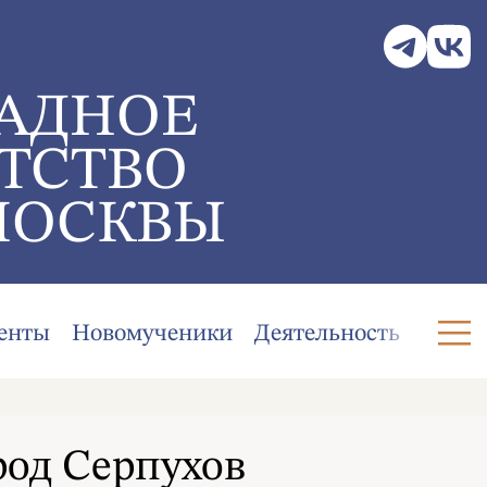
АДНОЕ
ТСТВО
МОСКВЫ
енты
Новомученики
Деятельность
род Серпухов