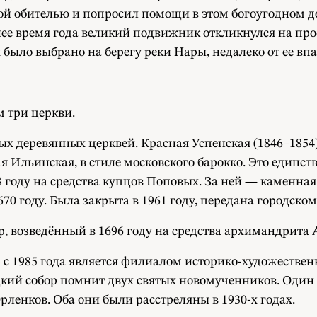
ой обителью и попросил помощи в этом богоугодном де
ее время года великий подвижник откликнулся на пр
ыло выбрано на берегу реки Нары, недалеко от ее впа
 три церкви.
ых деревянных церквей. Красная Успенская (1846–1854),
Ильинская, в стиле московского барокко. Это единст
48 году на средства купцов Поповых. За ней — каменн
70 году. Была закрыта в 1961 году, передана городско
р, возведённый в 1696 году на средства архимандрита
 с 1985 года является филиалом историко-художествен
цкий собор помнит двух святых новомученников. Один
рленков. Оба они были расстреляны в 1930-х годах.