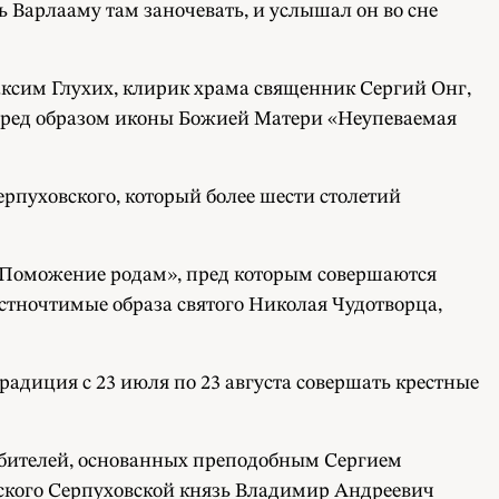
ь Варлааму там заночевать, и услышал он во сне
ксим Глухих, клирик храма священник Сергий Онг,
еред образом иконы Божией Матери «Неупеваемая
пуховского, который более шести столетий
 «Поможение родам», пред которым совершаются
стночтимые образа святого Николая Чудотворца,
адиция с 23 июля по 23 августа совершать крестные
обителей, основанных преподобным Сергием
нского Серпуховской князь Владимир Андреевич