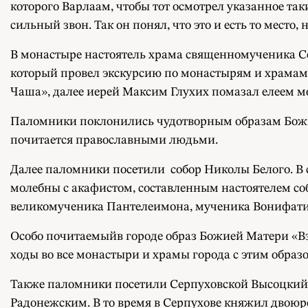
которого Варлаам, чтобы тот осмотрел указанное та
сильный звон. Так он понял, что это и есть то место,
В монастыре настоятель храма священномученика С
который провел экскурсию по монастырям и храмам
Чаша», далее иерей Максим Глухих помазал елеем м
Паломники поклонились чудотворным образам Божие
почитается православными людьми.
Далее паломники посетили собор Николы Белого. В
молебны с акафистом, составленным настоятелем со
великомученика Пантелеимона, мученика Вонифатия
Особо почитаемыйв городе образ Божией Матери «Взы
ходы во все монастыри и храмы города с этим обра
Также паломники посетили Серпуховской Высоцкий 
Радонежским. В то время в Серпухове княжил двоюр