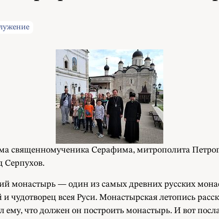
служение
рама священномученика Серафима, митрополита Петро
д Серпухов.
 монастырь — один из самых древних русских монаст
и чудотворец всея Руси. Монастырская летопись расска
л ему, что должен он построить монастырь. И вот посл