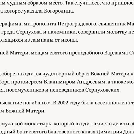
ким чудным образом место. Так случилось, что пришлос
 на которое указала Богородица.
ерафима, митрополита Петроградского, священник Ма
 грода Серпухова и паломники, совершили молитву п
олящихся из лампады от иконы.
й Матери, мощам святого преподобного Варлаама Сер
 соборе находится чудотворный образ Божией Матери
бора протоиереем Владимиром Андреевым, а также ме
, новомучеников и исповедников Серпуховских.
скание погибших». В 2002 году была восстановлена тр
зом Божией Матери.
мужской монастырь, который входит в число девяти 
одный брат святого благоверного князя Димитрия До