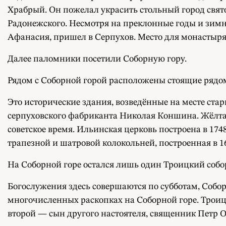
Храбрый. Он пожелал украсить стольный город свят
Радонежского. Несмотря на преклонные годы и зимн
Афанасия, пришел в Серпухов. Место для монастыря б
Далее паломники посетили Соборную гору.
Рядом с Соборной горой расположены стоящие рядом
Это исторические здания, возведённые на месте стар
серпуховского фабриканта Николая Коншина. Жёлтая 
советское время. Ильинская церковь построена в 17
трапезной и шатровой колокольней, построенная в 16
На Соборной горе остался лишь один Троицкий собо
Богослужения здесь совершаются по субботам, Собор
многочисленных раскопках на Соборной горе. Трои
второй — сын другого настоятеля, священник Петр О