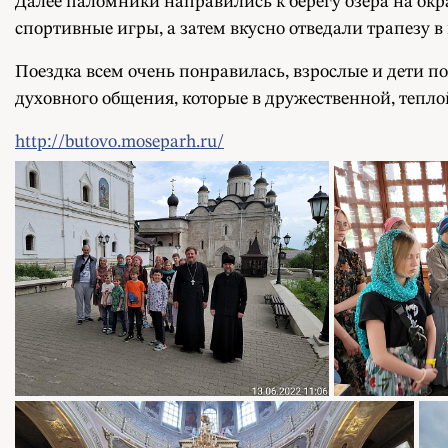
Далее паломники направились к берегу озера на ок
спортивные игры, а затем вкусно отведали трапезу в
Поездка всем очень понравилась, взрослые и дети п
духовного общения, которые в дружественной, тепл
http://butovo.moseparh.ru/