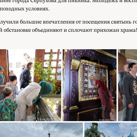
раине города Серпухова для пикника. Молодежь и вос
 походных условиях.
олучили большие впечатления от посещения святынь гор
ой обстановке объединяют и сплочают прихожан храма