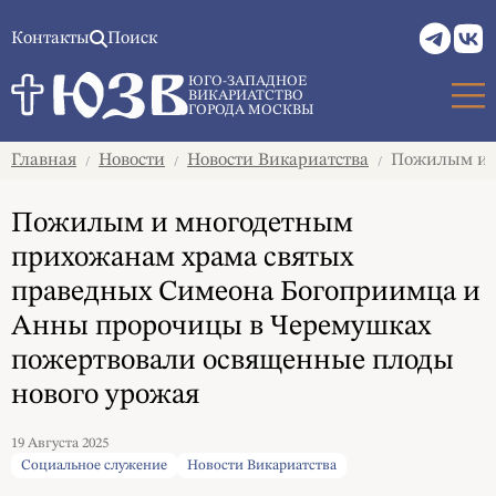
Контакты
Поиск
ЮГО-ЗАПАДНОЕ
ВИКАРИАТСТВО
ГОРОДА МОСКВЫ
Главная
Новости
Новости Викариатства
Пожилым и м
/
/
/
Пожилым и многодетным
прихожанам храма святых
праведных Симеона Богоприимца и
Анны пророчицы в Черемушках
пожертвовали освященные плоды
нового урожая
19 Августа 2025
Социальное служение
Новости Викариатства