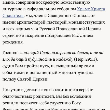
Ныне, совершив воскресную Божественную
литургию в кафедральном соборном
Храме Христа
Спасителя
, мы, члены Священного Синода, от
имени архипастырей, пастырей, монашествующих
и всех верных чад Русской Православной Церкви
сердечно и искренне поздравляем Вас с днем
рождения.
Господь,
знающий Свои намерения во благо, а не на
зло, дающий будущность и надежду
(Иер. 29:11),
судил Вам пройти путь, насыщенный яркими
событиями и исполненный многих трудов на
пользу Святой Церкви.
Получив в детские годы воспитание в вере от
благочестивых родителей, Вы без колебания
решили посвятить себя служению Богу
Всевышнему. Взирая на Ваше намерение, явленное