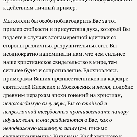
к действиям личный пример.
Мы хотели бы особо поблагодарить Вас за тот
пример стойкости и присутствия духа, который Вы
подаете в случаях злонамеренной критики со
стороны различных разрушительных сил. Вы
неоднократно напоминали нам, что чем сильнее
наше христианское свидетельство в мире, тем
сильнее будет и сопротивление. Вдохновляясь
примерами Ваших предшественников на кафедре
святителей Киевских и Московских и
являя
, подобно
древним иерархам эпохи гонений на христиан,
непоколебимую силу веры
, Вы
со стойкой и
непреклонной твердостью противостоите напору
идущих волн, и они разбиваются
о Вас,
как о
неподвижную каменную скалу
(см. письмо
священномученика Киприана Карфагенского к