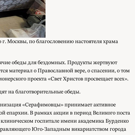
г. Москвы, по благословению настоятеля храма
рячие обеды для бездомных. Продукты жертвуют
ся материал о Православной вере, о спасении, о том
онерского проекта «Свет Христов просвещает всех».
ят на благотворительные обеды.
рганизация «Серафимовцы» принимает активное
й епархии. В рамках акции в период Великого поста
 клиническом госпитале имени академика Бурденко
правляющего Юго-Западным викариатством города