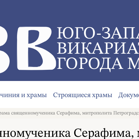
ЮГО-ЗАП
ВИКАРИА
ГОРОДА 
очиния и храмы
Строящиеся храмы
Докум
ама священномученика Серафима, митрополита Петроградско
нномученика Серафима,