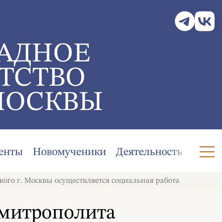
АДНОЕ
ТСТВО
МОСКВЫ
енты
Новомученики
Деятельность
го г. Москвы осуществляется социальная работа
 митрополита