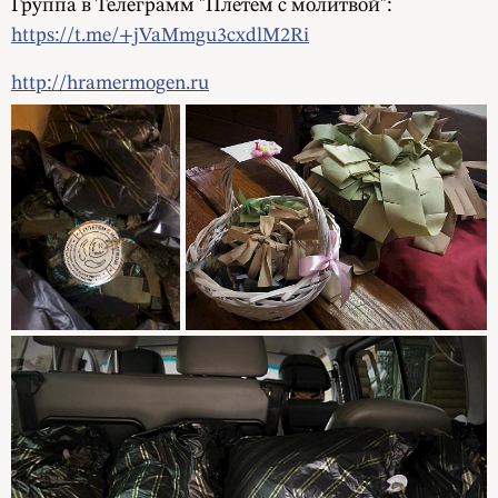
Группа в Телеграмм "Плетем с молитвой":
https://t.me/+jVaMmgu3cxdlM2Ri
http://hramermogen.ru