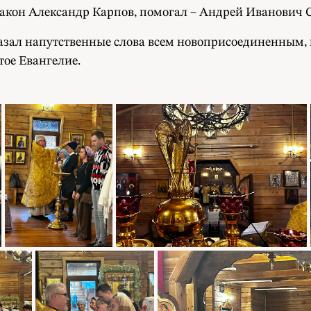
кон Александр Карпов, помогал – Андрей Иванович С
азал напутственные слова всем новоприсоединенным,
тое Евангелие.