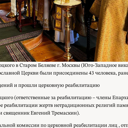
оцкого в Старом Беляеве г. Москвы (Юго-Западное ви
славной Церкви были присоединены 43 человека, ране
ждений и прошли церковную реабилитацию
цкого (ответственные за реабилитацию – члены Епар
ре реабилитации жертв нетрадиционных религий памя
и священник Евгений Тремаскин).
льной комиссии по церковной реабилитации лиц , отп