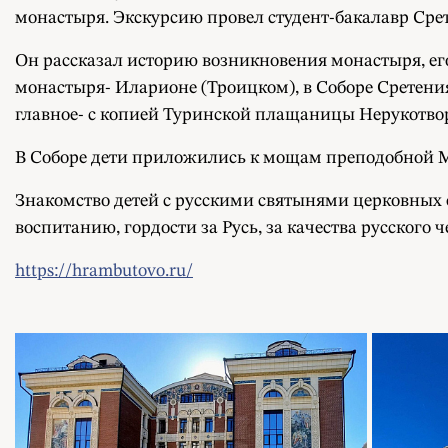
монастыря. Экскурсию провел студент-бакалавр Сре
Он рассказал историю возникновения монастыря, его
монастыря- Иларионе (Троицком), в Соборе Сретени
главное- с копией Туринской плащаницы Нерукотворн
В Соборе дети приложились к мощам преподобной М
Знакомство детей с русскими святынями церковных 
воспитанию, гордости за Русь, за качества русского ч
https://hrambutovo.ru/