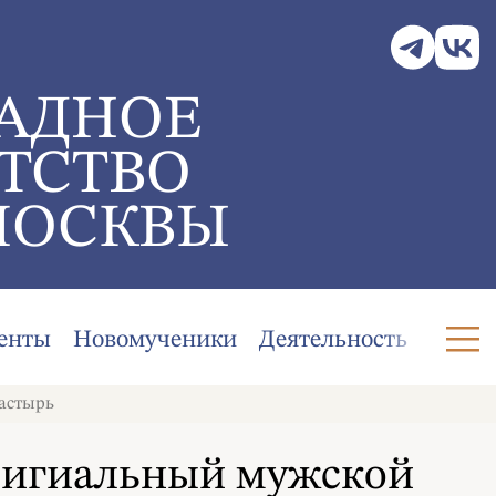
АДНОЕ
ТСТВО
МОСКВЫ
енты
Новомученики
Деятельность
астырь
опигиальный мужской