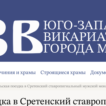
ЮГО-ЗАП
ВИКАРИА
ГОРОДА 
очиния и храмы
Строящиеся храмы
Докум
ьская поездка в Сретенский ставропигиальный мужской мон
дка в Сретенский ставр