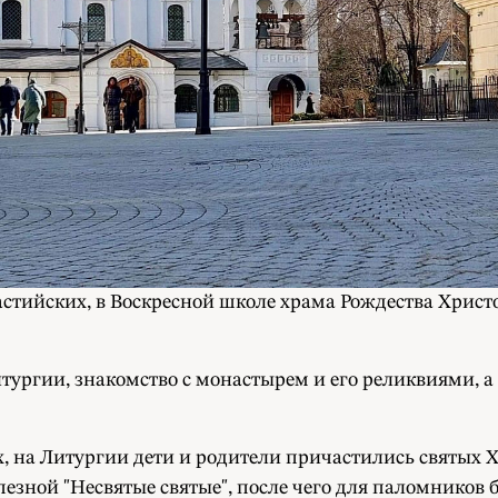
астийских, в Воскресной школе храма Рождества Христо
ргии, знакомство с монастырем и его реликвиями, а т
, на Литургии дети и родители причастились святых 
пезной "Несвятые святые", после чего для паломников