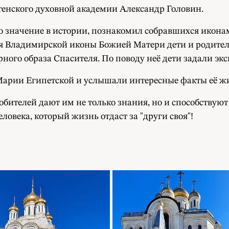
тенского духовной академии Александр Головин.
 значение в истории, познакомил собравшихся иконам
я Владимирской иконы Божией Матери дети и родители
ого образа Спасителя. По поводу неё дети задали экс
арии Египетской и услышали интересные факты её ж
обителей дают им не только знания, но и способствую
еловека, который жизнь отдаст за "други своя"!