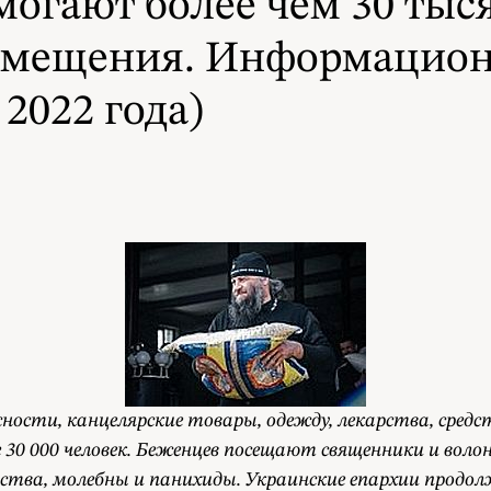
могают более чем 30 тыс
азмещения. Информацион
2022 года)
сти, канцелярские товары, одежду, лекарства, средст
 30 000 человек. Беженцев посещают священники и вол
нства, молебны и панихиды. Украинские епархии прод