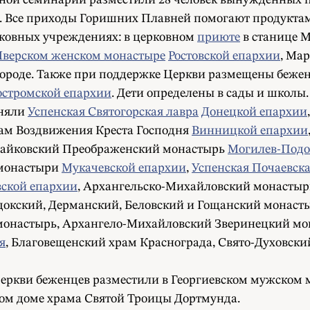
ой семинарии разместили 28 человек вынужденных пе
г. Все приходы Горишних Плавней помогают продукта
рковных учреждениях: в церковном
приюте
в станице 
верском женском монастыре
Ростовской епархии
, Ма
лгороде. Также при поддержке Церкви размещены беже
остромской епархии
. Дети определены в сады и школы.
иняли
Успенская Святогорская лавра
Донецкой епархии
ам Воздвижения Креста Господня
Винницкой епархии
алайковский Преображенский монастырь
Могилев-Подо
 монастыри
Мукачевской епархии
,
Успенская Почаевска
ской епархии
, Архангельско-Михайловский монасты
одокский, Дерманский, Беловский и Гощанский монас
й монастырь, Архангело-Михайловский Зверинецкий м
я
, Благовещенский храм Краснограда, Свято-Духовски
еркви беженцев разместили в Георгиевском мужском м
ком доме храма Святой Троицы Дортмунда.