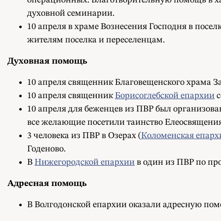
операционных. Благотворительную помощь в х
духовной семинарии.
10 апреля в храме Вознесения Господня в посе
жителям поселка и переселенцам.
Духовная помощь
10 апреля священник Благовещенского храма За
10 апреля священник
Борисоглебской епархии
с
10 апреля для беженцев из ПВР был организова
все желающие посетили таинство Елеосвящения
3 человека из ПВР в Озерах (
Коломенская епарх
Годеново.
В
Нижегородской епархии
в один из ПВР по про
Адресная помощь
В Волгодонской епархии оказали адресную помощ