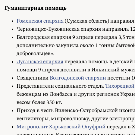
Гуманитарная помощь
Роменская епархия
(Сумская область) направил
Черновицко-Буковинская епархия направила 1
Белгородская епархия 9 апреля передала 3,5 т
дополнительно закупила около 1 тонны бытово
добровольцев».
Луганская епархия
передала помощь в детский и
помощи 9 апреля доставили в Ильинский мужско
Священники
Волгодонской епархии
посетили 1
Представители социального отдела
Тихорецкой
беженцам из Донбасса и других регионов Укра
весом более 350 кг.
Приход в честь Виленско-Остробрамской иконы
вентиляторы, микроволновку, другие электроп
Митрополит Харьковский Онуфрий
передал в 