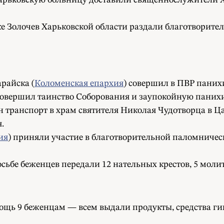
арьковскую больницу доставили священнослужители Х
лке Золочев Харьковской области раздали благотворит
райска (
Коломенская епархия
) совершил в ПВР паних
овершил таинство Соборования и заупокойную панихид
н транспорт в храм святителя Николая Чудотворца в Ц
.
ия
) приняли участие в благотворительной паломничес
сьбе беженцев передали 12 нательных крестов, 5 молит
ь 9 беженцам — всем выдали продукты, средства гигие