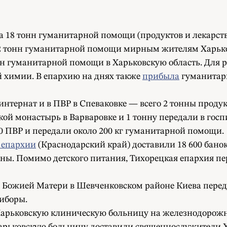
а 18 тонн гуманитарной помощи (продуктов и лекарств
2 тонн гуманитарной помощи мирным жителям Харько
онн гуманитарной помощи в Харьковскую область. Для
й химии. В епархию на днях также
прибыла
гуманитарн
нтернат и в ПВР в Спеваковке — всего 2 тонны продукт
й монастырь в Варваровке и 1 тонну передали в госп
0 ПВР и передали около 200 кг гуманитарной помощи.
 епархии
(Краснодарский край) доставили 18 600 банок
ины. Помимо детского питания, Тихорецкая епархия п
 Божией Матери в Шевченковском районе Киева переда
риборы.
Харьковскую клиническую больницу на железнодорожн