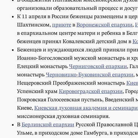
В общежитии Полтавской миссионерской духовн
организовали образовательный процесс и досу
К 11 апреля в России беженцы размещены в це
Шахтинском,
приюте
в
Воронежской епархии
,
И
в епархиальном центре матери и ребенка в Бе
беженцев принял Ковалевский детский дом в
К
Беженцев и нуждающихся людей приняли пр
Иоанно-Богословский мужской монастырь и хр
Елецкий монастырь
Черниговской епархии
, Г
монастырь
Черновицко-Буковинской епархии
,
Нещеровский Преображенский монастырь
Киев
Успенский храм
Кировоградской епархии
, Гор
Покровская Голосеевская пустынь, Введенски
Киеве,
Киевская духовная академия и семинари
миссионерская духовная семинария.
В
Берлинской епархии
Русской Православной Ц
Ульме, в приходском доме Гамбурга, в приходс