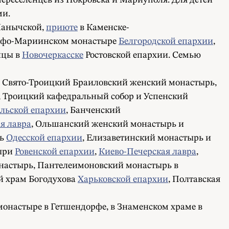
реселенцев из Покровска и Мариуполя. Для детей
ми.
Манычской,
приюте
в Каменске-
рфо-Мариинском монастыре
Белгородской епархии
,
нцы в
Новочеркасске
Ростовской епархии. Семью
, Свято-Троицкий Браиловский женский монастырь,
, Троицкий кафедральный собор и Успенский
льской епархии
, Банченский
я лавра
, Ольшанский женский монастырь и
рь
Одесской епархии
, Елизаветинский монастырь и
тыри
Ровенской епархии
,
Киево-Печерская лавра
,
онастырь, Пантелеимоновский монастырь в
й храм Богодухова
Харьковской епархии
, Полтавская
онастыре в Гетшендорфе, в Знаменском храме в