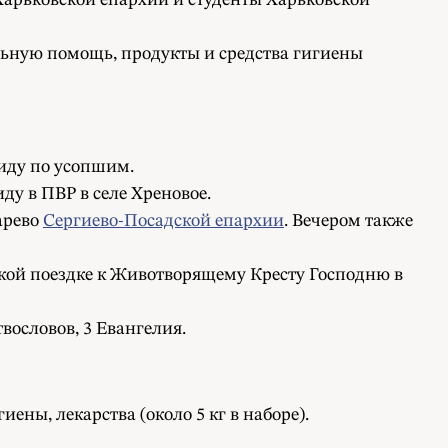
арьковской епархии и студенты Харьковской
ельную помощь, продукты и средства гигиены
иду по усопшим.
у в ПВР в селе Хреновое.
арево
Сергиево-Посадской епархии
. Вечером также
кой поездке к Животворящему Кресту Господню в
вословов, 3 Евангелия.
ны, лекарства (около 5 кг в наборе).