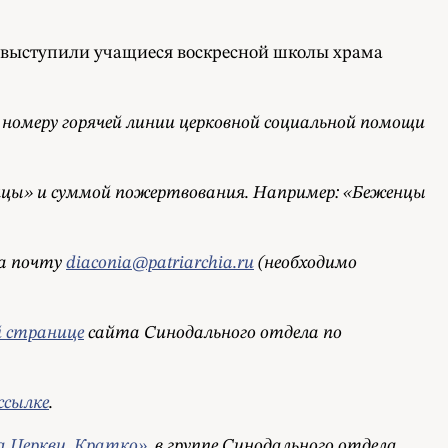
м выступили учащиеся воскресной школы храма
номеру горячей линии церковной социальной помощи
нцы» и суммой пожертвования. Например: «Беженцы
а почту
diaconia@patriarchia.ru
(необходимо
й странице
сайта Синодального отдела по
ссылке
.
а Церкви. Кратко»
, в группе Синодального отдела