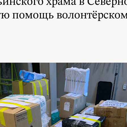
инского храма в Северн
ую помощь волонтёрско