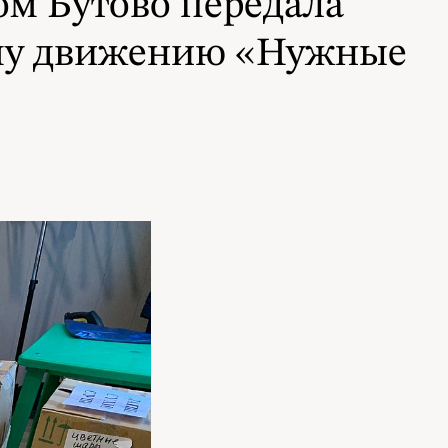
ом Бутово передала
му движению «Нужные