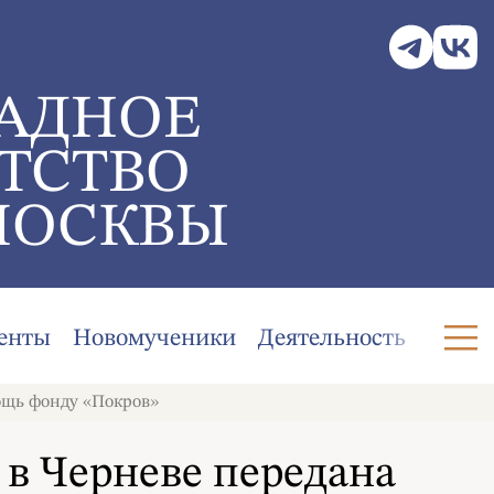
АДНОЕ
ТСТВО
МОСКВЫ
енты
Новомученики
Деятельность
ощь фонду «Покров»
в Черневе передана