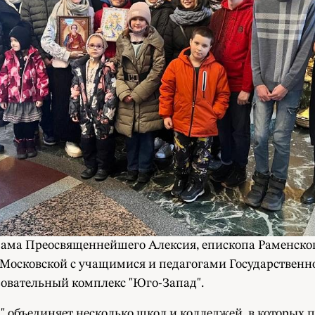
храма Преосвященнейшего Алексия, епископа Раменског
Московской с учащимися и педагогами Государственн
зовательный комплекс "Юго-Запад".
объединяет несколько школ и колледжей, в которых п