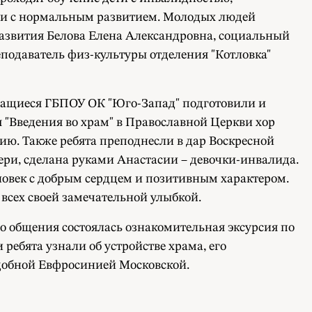
юди с нормальным развитием. Молодых людей
развития Белова Елена Александровна, социальный
еподаватель физ-культуры отделения "Котловка"
Учащиеся ГБПОУ ОК "Юго-Запад" подготовили и
я "Введения во храм" в Православной Церкви хор
ию. Также ребята преподнесли в дар Воскресной
ери, сделана руками Анастасии – девочки-инвалида.
еловек с добрым сердцем и позитивным характером.
 всех своей замечательной улыбкой.
 общения состоялась ознакомительная эксурсия по
ребята узнали об устройстве храма, его
подобной Евфросинией Московской.