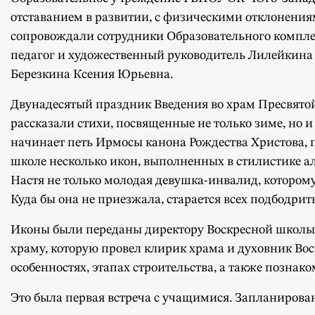
отставанием в развитии, с физическими отклонения
сопровождали сотрудники Образовательного комплек
педагог и художественный руководитель Лилейкина О
Березкина Ксения Юрьевна.
Двунадесятый праздник Введения во храм Пресвято
рассказали стихи, посвященные не только зиме, но 
начинает петь Ирмосы канона Рождества Христова, 
школе несколько икон, выполненных в стилистике а
Настя не только молодая девушка-инвалид, которому
Куда бы она не приезжала, старается всех подбодрит
Иконы были переданы директору Воскресной школы 
храму, которую провел клирик храма и духовник Вос
особенностях, этапах строительства, а также позна
Это была первая встреча с учащимися. Запланиров