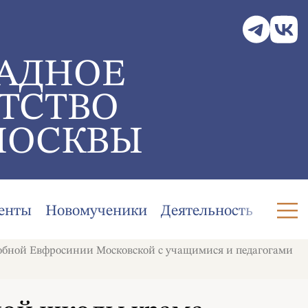
АДНОЕ
ТСТВО
МОСКВЫ
енты
Новомученики
Деятельность
обной Евфросинии Московской с учащимися и педагогами