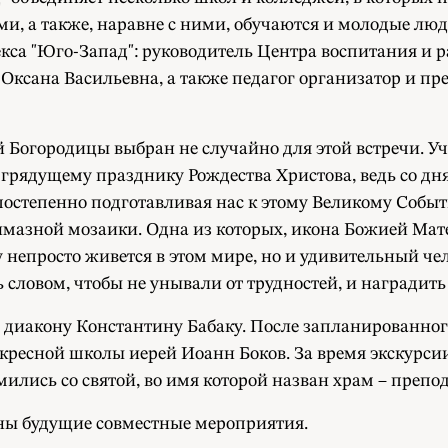
ми, а также, наравне с ними, обучаются и молодые л
са "Юго-Запад": руководитель Центра воспитания и 
ксана Васильевна, а также педагог организатор и пр
й Богородицы выбран не случайно для этой встречи. 
и грядущему празднику Рождества Христова, ведь со дн
постепенно подготавливая нас к этому Великому Событ
лмазной мозаики. Одна из которых, икона Божией Мат
 непросто живется в этом мире, но и удивительный ч
ь словом, чтобы не унывали от трудностей, и наградить
диакону Константину Бабаку. После запланированного
кресной школы иерей Иоанн Боков. За время экскурсии 
комились со святой, во имя которой назван храм – пре
аны будущие совместные мероприятия.