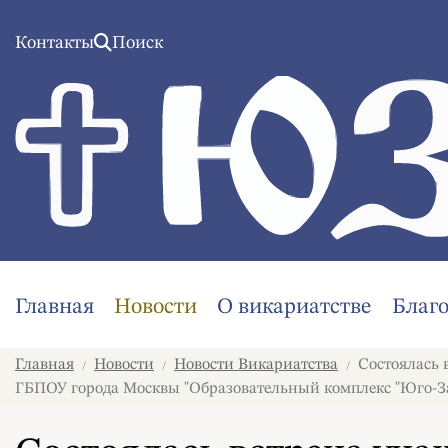
Контакты
Поиск
Главная
Новости
О викариатстве
Благ
Главная
Новости
Новости Викариатства
Состоялась 
/
/
/
ГБПОУ города Москвы "Образовательный комплекс "Юго-З