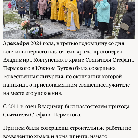
3 декабря
2024 года, в третью годовщину со дня
кончины первого настоятеля храма протоиерея
Владимира Ковтуненко, в храме Святителя Стефана
Пермского в Южном Бутово была совершена
Божественная литургия, по окончании которой
панихида о приснопамятном священнослужителе
на месте его упокоения.
С 2011 г. отец Владимир был настоятелем прихода
Святителя Стефана Пермского.
При нем были совершены строительные работы по
возведению храма и дома причта, начато