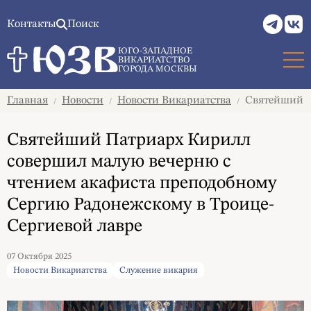
Контакты
Поиск
ЮГО-ЗАПАДНОЕ
ВИКАРИАТСТВО
ГОРОДА МОСКВЫ
Главная
Новости
Новости Викариатства
Святейший П
/
/
/
Святейший Патриарх Кирилл
совершил малую вечерню с
чтением акафиста преподобному
Сергию Радонежскому в Троице-
Сергиевой лавре
07 Октября 2025
Новости Викариатства
Служение викария