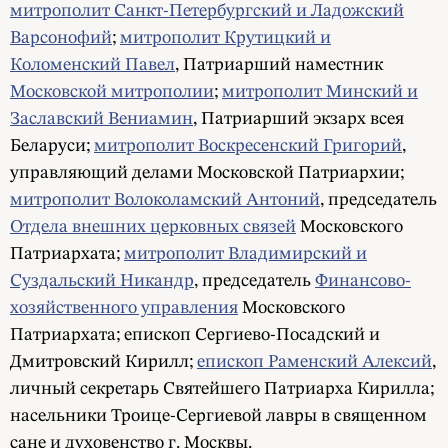
митрополит Санкт-Петербургский и Ладожский
Варсонофий
;
митрополит Крутицкий и
Коломенский Павел
, Патриарший наместник
Московской митрополии
;
митрополит Минский и
Заславский Вениамин
, Патриарший экзарх всея
Беларуси;
митрополит Воскресенский Григорий
,
управляющий делами Московской Патриархии;
митрополит Волоколамский Антоний
, председатель
Отдела внешних церковных связей
Московского
Патриархата;
митрополит Владимирский и
Суздальский Никандр
, председатель
Финансово-
хозяйственного управления
Московского
Патриархата; епископ Сергиево-Посадский и
Дмитровский Кирилл;
епископ Раменский Алексий
,
личный секретарь Святейшего Патриарха Кирилла;
насельники Троице-Сергиевой лавры в священном
сане и духовенство г. Москвы.