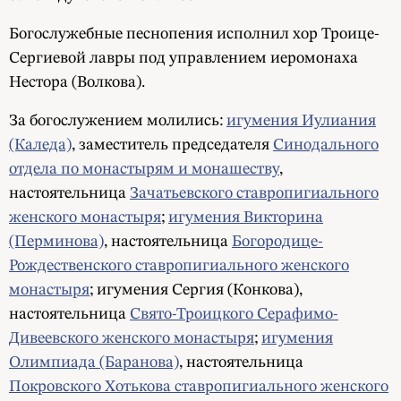
Богослужебные песнопения исполнил хор Троице-
Сергиевой лавры под управлением иеромонаха
Нестора (Волкова).
За богослужением молились:
игумения Иулиания
(Каледа)
, заместитель председателя
Синодального
отдела по монастырям и монашеству
,
настоятельница
Зачатьевского ставропигиального
женского монастыря
;
игумения Викторина
(Перминова)
, настоятельница
Богородице-
Рождественского ставропигиального женского
монастыря
; игумения Сергия (Конкова),
настоятельница
Свято-Троицкого Серафимо-
Дивеевского женского монастыря
;
игумения
Олимпиада (Баранова)
, настоятельница
Покровского Хотькова ставропигиального женского