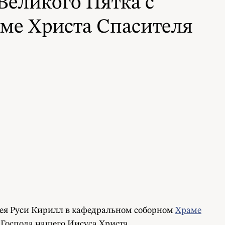
еликого Пятка с
аме Христа Спасителя
сея Руси Кирилл в кафедральном соборном
Храме
 Господа нашего Иисуса Христа.