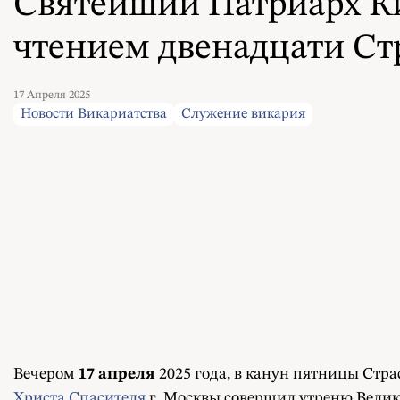
Святейший Патриарх Ки
чтением двенадцати Ст
17 Апреля 2025
Новости Викариатства
Служение викария
Вечером
17 апреля
2025 года, в канун пятницы Стр
Христа Спасителя
г. Москвы совершил утреню Велико