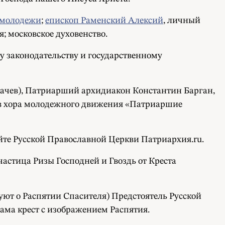
 молодежи
;
епископ Раменский Алексий
, личный
; московское духовенство.
 законодательству и государственному
ачев), Патриарший архидиакон Константин Барган,
ков хора молодежного движения «Патриаршие
айте Русской Православной Церкви Патриархия.ru.
астица Ризы Господней и Гвоздь от Креста
уют о Распятии Спасителя) Предстоятель Русской
рама крест с изображением Распятия.