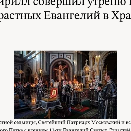
рилл совершил утреню В
растных Евангелий в Хр
астной седмицы, Святейший Патриарх Московский и в
го Пятка с чтением 12-ти Евангелий Святых Страстей