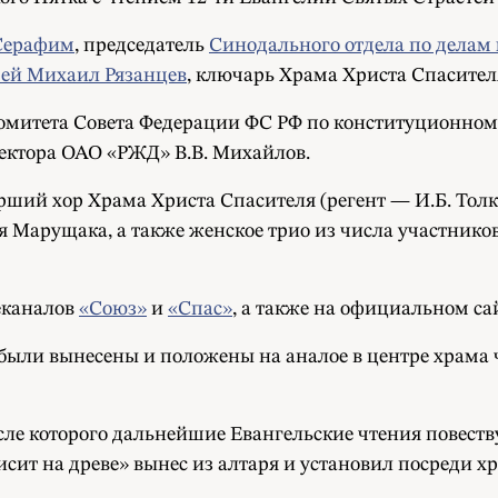
Серафим
, председатель
Синодального отдела по делам
ей Михаил Рязанцев
, ключарь Храма Христа Спасителя
омитета Совета Федерации ФС РФ по конституционному
ректора ОАО «РЖД» В.В. Михайлов.
ий хор Храма Христа Спасителя (регент — И.Б. Толк
я Марущака, а также женское трио из числа участни
еканалов
«Союз»
и
«Спас»
, а также на официальном с
были вынесены и положены на аналое в центре храма ч
сле которого дальнейшие Евангельские чтения повеств
ит на древе» вынес из алтаря и установил посреди х