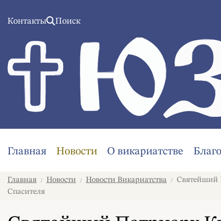
Контакты
Поиск
Главная
Новости
О викариатстве
Благ
Главная
Новости
Новости Викариатства
Святейший П
/
/
/
Спасителя