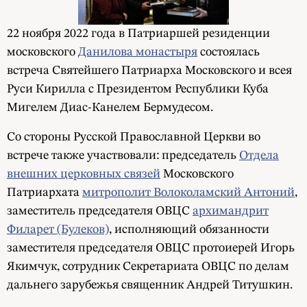
22 ноября 2022 года в Патриаршей резиденции
московского
Данилова монастыря
состоялась
встреча Святейшего Патриарха Московского и всея
Руси Кирилла с Президентом Республики Куба
Мигелем Диас-Канелем Бермудесом.
Со стороны Русской Православной Церкви во
встрече также участвовали: председатель
Отдела
внешних церковных связей
Московского
Патриархата
митрополит Волоколамский Антоний
,
заместитель председателя ОВЦС
архимандрит
Филарет (Булеков)
, исполняющий обязанности
заместителя председателя ОВЦС протоиерей Игорь
Якимчук, сотрудник Секретариата ОВЦС по делам
дальнего зарубежья священник Андрей Титушкин.