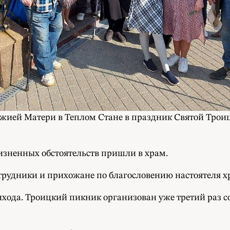
жией Матери в Теплом Стане в праздник Святой Трои
жизненных обстоятельств пришли в храм.
трудники и прихожане по благословению настоятеля х
ода. Троицкий пикник организован уже третий раз со