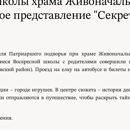
школы храма Живоначаль
ое представление "Секре
ятеля Патриаршего подворья при храме Живонача
иеся Воскресной школы с родителями совершили по
вский район). Проезд на елку на автобусе и билеты
и – городе игрушек. В центре сюжета – история дево
и отправляются в путешествие, чтобы раскрыть тай
ления.