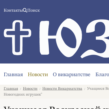
Контакты
Поиск
Главная
Новости
О викариатстве
Благ
Главная
Новости
Новости Викариатства
Учащиеся Во
/
/
/
Новогодних игрушек"