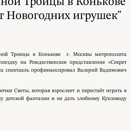
ной Троицы в Конькове
т Новогодних игрушек"
льной Троицы в Конькове г. Москвы митрополита
ездку на Рождественское представление «Секрет
 на спектакль профинансировал Валерий Вадимович
чки Светы, которая взрослеет и перестаёт играть в
ну детской фантазии и не дать злобному Кукловоду