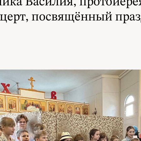
ика Василия, протоиерея
нцерт, посвящённый пра