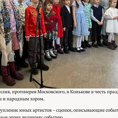
лия, протоиерея Московского, в Конькове в честь праз
 и народным хором.
ступление юных артистов – сценки, описывающие собы
ные этому великому событию.