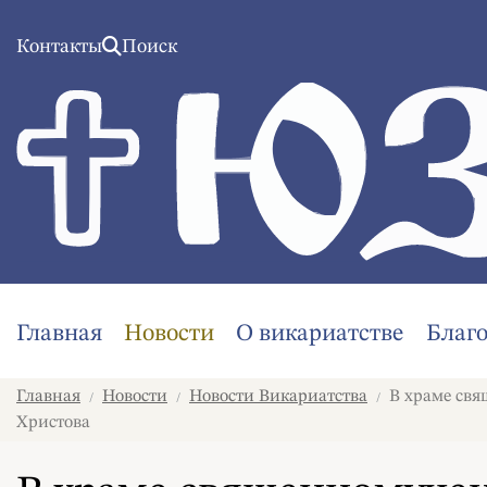
Контакты
Поиск
Главная
Новости
О викариатстве
Благ
Главная
Новости
Новости Викариатства
В храме свя
/
/
/
Христова