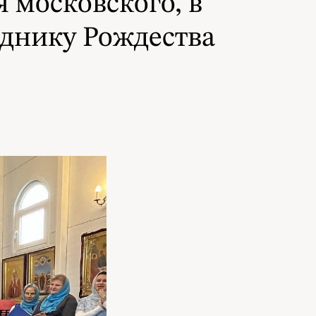
 московского, в
зднику Рождества