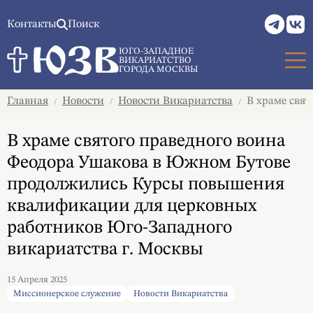
Контакты
Поиск
ЮГО-ЗАПАДНОЕ
ВИКАРИАТСТВО
ГОРОДА МОСКВЫ
Главная
Новости
Новости Викариатства
В храме свят
/
/
/
В храме святого праведного воина
Феодора Ушакова в Южном Бутове
продолжились Курсы повышения
квалификации для церковных
работников Юго-Западного
викариатства г. Москвы
15 Апреля 2025
Миссионерское служение
Новости Викариатства