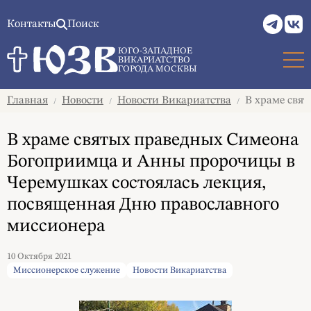
Контакты
Поиск
ЮГО-ЗАПАДНОЕ
ВИКАРИАТСТВО
ГОРОДА МОСКВЫ
Главная
Новости
Новости Викариатства
В храме свят
/
/
/
В храме святых праведных Симеона
Богоприимца и Анны пророчицы в
Черемушках состоялась лекция,
посвященная Дню православного
миссионера
10 Октября 2021
Миссионерское служение
Новости Викариатства