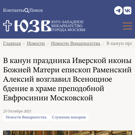
Контакты
Поиск
ЮГО-ЗАПАДНОЕ
ВИКАРИАТСТВО
ГОРОДА МОСКВЫ
Главная
Новости
Новости Викариатства
В канун праз
/
/
/
В канун праздника Иверской иконы
Божией Матери епископ Раменский
Алексий возглавил Всенощное
бдение в храме преподобной
Евфросинии Московской
25 Октября 2025
Новости Викариатства
Служение викария