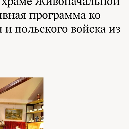
и храме Живоначальной
ивная программа ко
и польского войска из