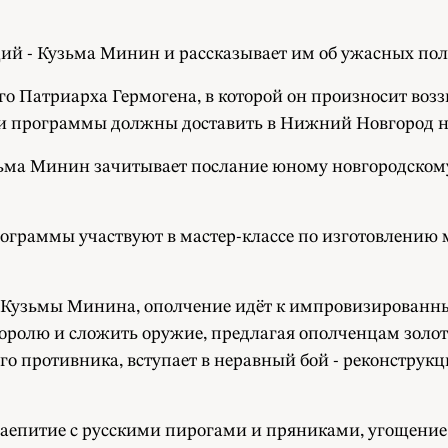
ий - Кузьма Минин и рассказывает им об ужасных пол
о Патриарха Гермогена, в которой он произносит воззв
ки программы должны доставить в Нижний Новгород н
ьма Минин зачитывает послание юному новгородскому
рограммы участвуют в мастер-классе по изготовлению 
Кузьмы Минина, ополчение идёт к импровизированным 
королю и сложить оружие, предлагая ополченцам золот
го противника, вступает в неравный бой - реконстру
 чаепитие с русскими пирогами и пряниками, угощени