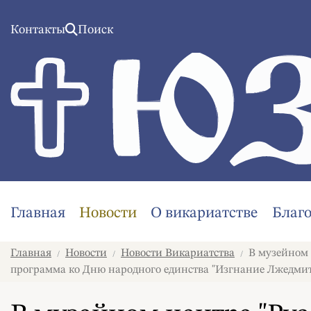
Контакты
Поиск
Главная
Новости
О викариатстве
Благ
Главная
Новости
Новости Викариатства
В музейном 
/
/
/
программа ко Дню народного единства "Изгнание Лжедмит