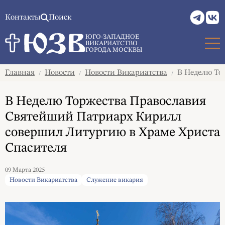
Контакты
Поиск
ЮГО-ЗАПАДНОЕ
ВИКАРИАТСТВО
ГОРОДА МОСКВЫ
Главная
Новости
Новости Викариатства
В Неделю То
/
/
/
В Неделю Торжества Православия
Святейший Патриарх Кирилл
совершил Литургию в Храме Христа
Спасителя
09 Марта 2025
Новости Викариатства
Служение викария