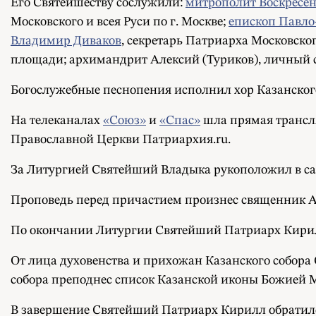
Его Святейшеству сослужили:
митрополит Воскресе
Московского и всея Руси по г. Москве;
епископ Павло
Владимир Диваков
, секретарь Патриарха Московског
площади; архимандрит Алексий (Туриков), личный с
Богослужебные песнопения исполнил хор Казанского
На телеканалах
«Союз»
и
«Спас»
шла прямая трансл
Православной Церкви Патриархия.ru.
За Литургией Святейший Владыка рукоположил в са
Проповедь перед причастием произнес священник А
По окончании Литургии Святейший Патриарх Кирил
От лица духовенства и прихожан Казанского собора
собора преподнес список Казанской иконы Божией 
В завершение Святейший Патриарх Кирилл обратилс