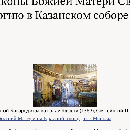
 иконы Божией Матери С
гию в Казанском соборе
вятой Богородицы во граде Казани (1589), Святейший 
Божией Матери на Красной площади г. Москвы
.