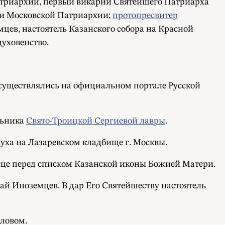
триархии, первый викарий Святейшего Патриарха
ми Московской Патриархии;
протопресвитер
мцев, настоятель Казанского собора на Красной
духовенство.
существлялись на официальном портале Русской
льника
Свято-Троицкой Сергиевой лавры
.
уха на Лазаревском кладбище г. Москвы.
це перед списком Казанской иконы Божией Матери.
ай Иноземцев. В дар Его Святейшеству настоятель
ловом.