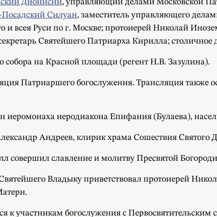
нский Дионисий
, управляющий делами Московской Па
-Посадский Силуан
, заместитель управляющего дела
о и всея Руси по г. Москве; протоиерей Николай Инозе
екретарь Святейшего Патриарха Кирилла; столичное 
 собора на Красной площади (регент Н.В. Зазулина).
яция Патриаршего богослужения. Трансляция также о
н иеромонаха иеродиакона Епифания (Булаева), насе
лександр Андреев, клирик храма Сошествия Святого Д
л совершил славление и молитву Пресвятой Богороди
 Святейшего Владыку приветствовал протоиерей Никол
Матери.
я к участникам богослужения с Первосвятительским с