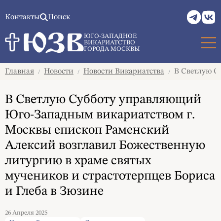
Контакты
Поиск
ЮГО-ЗАПАДНОЕ
ВИКАРИАТСТВО
ГОРОДА МОСКВЫ
Главная
Новости
Новости Викариатства
В Светлую Су
/
/
/
В Светлую Субботу управляющий
Юго-Западным викариатством г.
Москвы епископ Раменский
Алексий возглавил Божественную
литургию в храме святых
мучеников и страстотерпцев Бориса
и Глеба в Зюзине
26 Апреля 2025