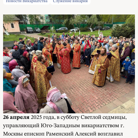
Новости Викариатства
Служение викария
26 апреля
2025 года, в субботу Светлой седмицы,
управляющий Юго-Западным викариатством г.
Москвы епископ Раменский Алексий возглавил