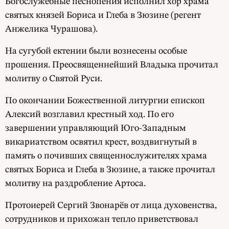
Богослужебные песнопения исполнил хор храма
святых князей Бориса и Глеба в Зюзине (регент
Анжелика Чурашова).
На сугубой ектении были вознесены особые
прошения. Преосвященнейший Владыка прочитал
молитву о Святой Руси.
По окончании Божественной литургии епископ
Алексий возглавил крестный ход. По его
завершении управляющий Юго-Западным
викариатством освятил крест, воздвигнутый в
память о почивших священнослужителях храма
святых Бориса и Глеба в Зюзине, а также прочитал
молитву на раздробление Артоса.
Протоиерей Сергий Звонарёв от лица духовенства,
сотрудников и прихожан тепло приветствовал